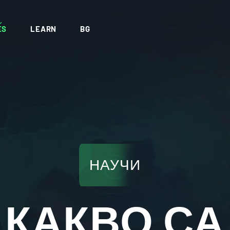
ES
LEARN
BG
НАУЧИ
КАКВО СА