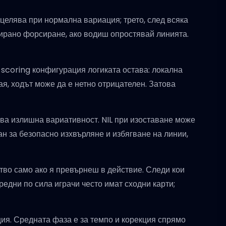
 оцелява при нормална вариация; трето, след всяка
лирано форсиране, ако водиш опростявай линията.
а scoring конфигурация логиката остава: локална
ая, ходът може да е нетно отрицателен. Затова
арва излишна вариативност. NIL при изоставане може
ан за безопасно изхвърляне и избягване на линии,
тво само ако я превърнеш в действие. Следи кои
редни по сила играчи често имат сходни карти;
ия. Средната фаза е за темпо и корекция спрямо