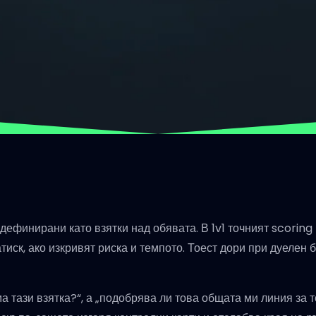
дефинирани като взятки над обявата. В 1v1 точният scoring
тиск, ако изкривят риска и темпото. Тоест дори при дуелен
а тази взятка?“, а „подобрява ли това общата ми линия за 