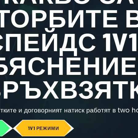
ТОРБИТЕ 
СПЕЙДС 1V1
БЯСНЕНИЕ
РЪХВЗЯТ
ятките и договорният натиск работят в two 
1V1 РЕЖИМИ