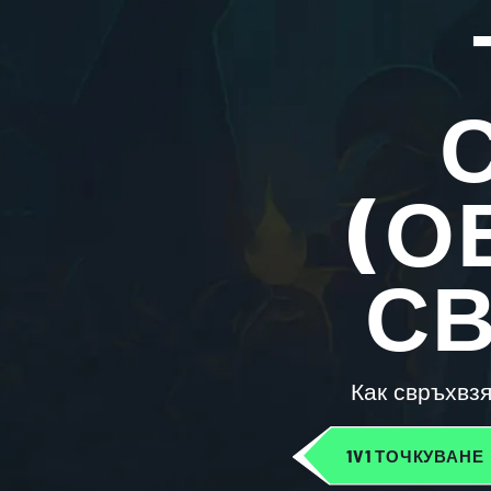
(О
СВ
Как свръхвз
1V1 ТОЧКУВАНЕ