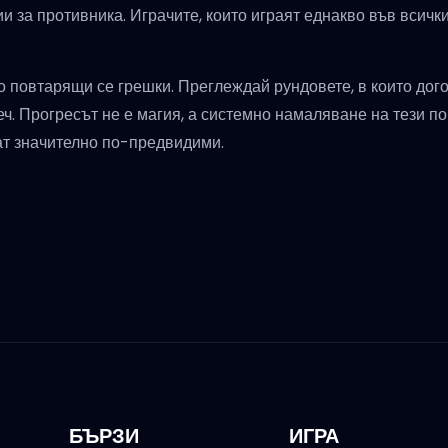
ии за противника. Играчите, които играят еднакво във всички
о повтарящи се грешки. Преглеждай рундовете, в които дого
теч. Прогресът не е магия, а системно намаляване на тези п
ват значително по-предвидими.
БЪРЗИ
ИГРА