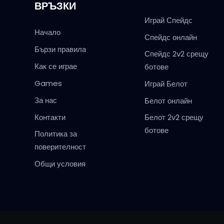
ВРЪЗКИ
Играй Спейдс
Начало
Спейдс онлайн
Бързи правила
Спейдс 2v2 срещу
Как се играе
ботове
Games
Играй Белот
За нас
Белот онлайн
Контакти
Белот 2v2 срещу
ботове
Политика за
поверителност
Общи условия