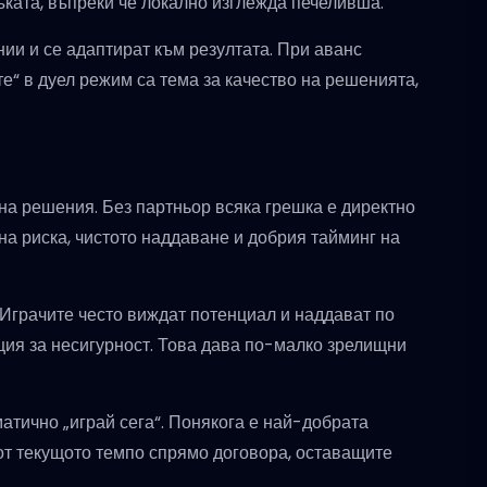
ръката, въпреки че локално изглежда печеливша.
инии и се адаптират към резултата. При аванс
“ в дуел режим са тема за качество на решенията,
 на решения. Без партньор всяка грешка е директно
на риска, чистото наддаване и добрия тайминг на
 Играчите често виждат потенциал и наддават по
ция за несигурност. Това дава по-малко зрелищни
оматично „играй сега“. Понякога е най-добрата
 от текущото темпо спрямо договора, оставащите