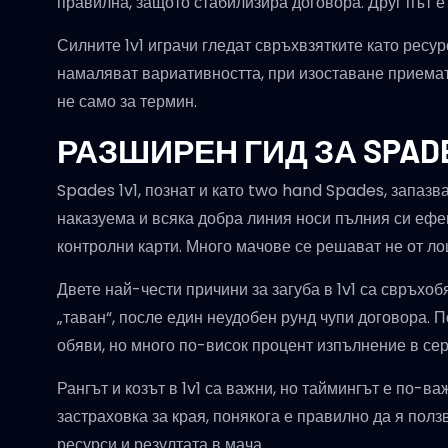
правилна, защото стабилизира договора. Друг път е
Силните 1v1 играчи гледат свръхвзятките като ресур
намаляват вариативността, при изоставане приемат
не само за термин.
РАЗШИРЕН ГИД ЗА SPADES
Spades 1v1, познат и като two hand Spades, запазв
наказуема и всяка добра линия носи пълния си ефе
контролни карти. Много мачове се решават не от лош
Двете най-чести причини за загуба в 1v1 са свръхо
„таван“, после един неудобен рунд чупи договора.
обяви, но много по-висок процент изпълнение в сер
Рангът и козът в 1v1 са важни, но таймингът е по-в
застраховка за края, понякога е правилно да я пол
ресурси и резултата в мача.