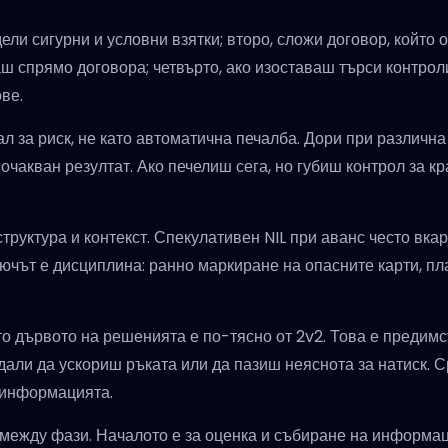
ели сигурни и условни взятки; второ, сложи договор, който
ваш спрямо договора; четвърто, ако изоставаш търси контро
ве.
ал за риск, не като автоматична печалба. Дори при различн
чакван резултат. Ако печелиш сега, но губиш контрол за кр
 структура и контекст. Спекулативен NIL при аванс често вк
лючът е дисциплина: ранно маркиране на опасните карти, пл
то дървото на решенията е по-тясно от 2v2. Това е предимс
 дали да ускориш ръката или да пазиш неяснота за натиск. С
 информацията.
 между фази. Началото е за оценка и събиране на информац