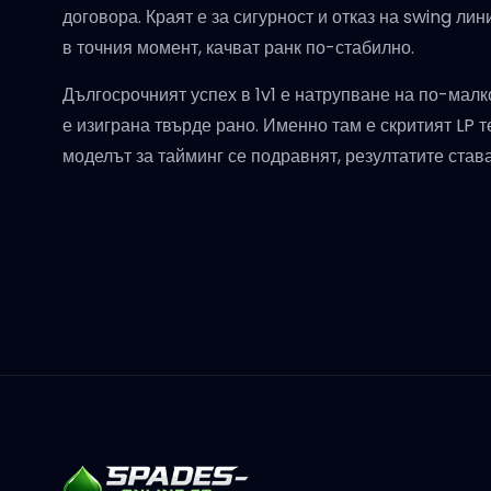
договора. Краят е за сигурност и отказ на swing лин
в точния момент, качват ранк по-стабилно.
Дългосрочният успех в 1v1 е натрупване на по-малк
е изиграна твърде рано. Именно там е скритият LP 
моделът за тайминг се подравнят, резултатите ста