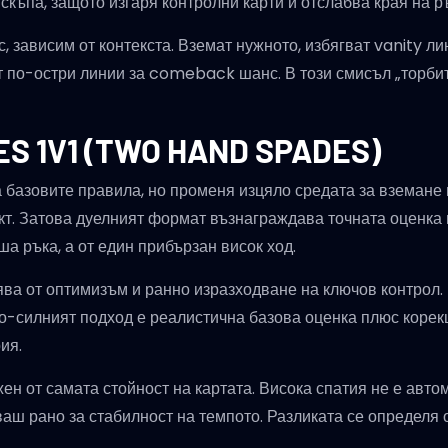
 скъпа, защото изгаря контролни карти и отслабва края на 
с, зависим от контекста. Вземат нужното, избягват vanity л
 по-остри линии за comeback шанс. В този смисъл „торбите
 1V1 (TWO HAND SPADES)
а базовите правила, но променя изцяло средата за вземане
кт. Затова дуелният формат възнаграждава точната оценка 
а ръка, а от един прибързан висок ход.
бява от оптимизъм и ранно изразходване на ключов контрол.
 По-силният подход е реалистична базова оценка плюс корек
ия.
ажен от самата стойност на картата. Висока спатия не е авт
зваш рано за стабилност на темпото. Разликата се определя