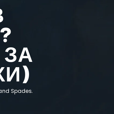
В
?
 ЗА
КИ)
hand Spades.