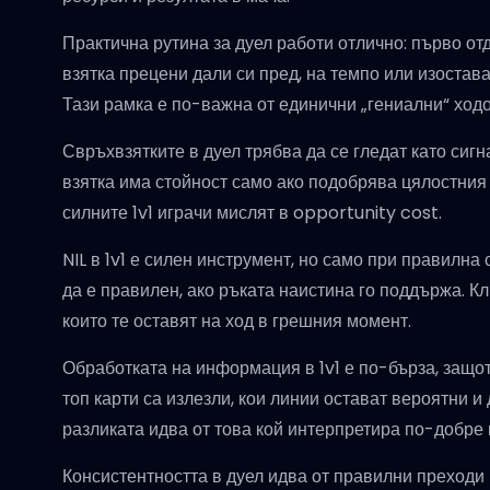
Практична рутина за дуел работи отлично: първо отд
взятка прецени дали си пред, на темпо или изоста
Тази рамка е по-важна от единични „гениални“ ходо
Свръхвзятките в дуел трябва да се гледат като сигн
взятка има стойност само ако подобрява цялостния о
силните 1v1 играчи мислят в opportunity cost.
NIL в 1v1 е силен инструмент, но само при правилна
да е правилен, ако ръката наистина го поддържа. К
които те оставят на ход в грешния момент.
Обработката на информация в 1v1 е по-бърза, защо
топ карти са излезли, кои линии остават вероятни и
разликата идва от това кой интерпретира по-добре
Консистентността в дуел идва от правилни преходи