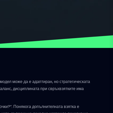
 модел може да е адаптиран, но стратегическата
 баланс, дисциплината при свръхвзятките има
точки?“. Понякога допълнителната взятка е